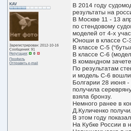
KAV
В 2014 году судомо
результаты на росс
В Москве 11 - 13 а
по стендовому судо
моделей от 4-х уча
Юноши в классе С-3 
Зарегистрирован: 2012-10-16
В классе С-5 (“буты
Сообщения: 91
В классе С-6 (модел
Репутация
:
0
Профиль
В командном зачете
Отправить e-mail
По результатам сте
и модель С-6 вошли
Болгарии 28 июня -
получила серевряну
взяла бронзу.
Немного ранее в к
Д.Куличенко получи
В этом году показал
На Кубке России в 