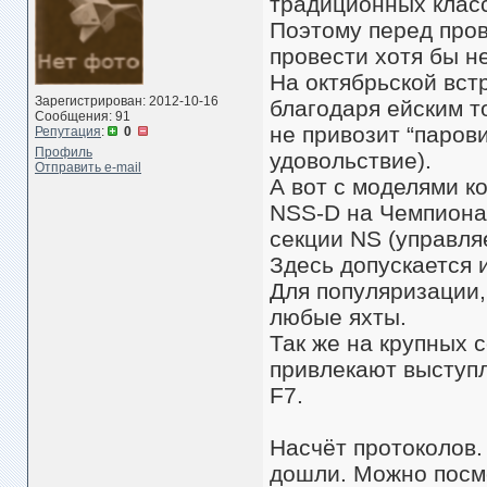
традиционных класса
Поэтому перед про
провести хотя бы н
На октябрьской вст
Зарегистрирован: 2012-10-16
благодаря ейским т
Сообщения: 91
не привозит “парови
Репутация
:
0
Профиль
удовольствие).
Отправить e-mail
А вот с моделями к
NSS-D на Чемпиона
секции NS (управля
Здесь допускается 
Для популяризации,
любые яхты.
Так же на крупных 
привлекают выступ
F7.
Насчёт протоколов.
дошли. Можно посм