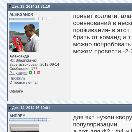
Дек. 13, 2014 21:31:19
ALEKSANDR
привет коллеги. ал
соевнований в неск
проживания- в этот
брать от команд и т
можно попробовать .
можем провести -2-
Александр
Из: Владикавказ
Зарегистрирован: 2012-09-14
Сообщения: 177
Репутация
:
1
Профиль
Отправить e-mail
Офлайн
Дек. 14, 2014 16:10:01
ANDREY
для яхт нужен квор
популяризации..
а вот для Ф2 ; Ф4 