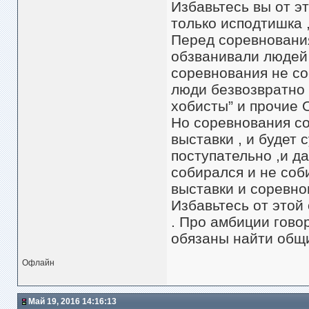
Избавьтесь вы от эт
только исподтишка ,
Перед соревнования
обзванивали людей 
соревнования не со
люди безвозвратно 
хобисты” и прочие 
Но соревнования со
выставки , и будет
поступательно ,и да
собирался и не соби
выставки и соревно
Избавьтесь от этой 
. Про амбиции гово
обязаны найти общи
Офлайн
Май 19, 2016 14:16:13