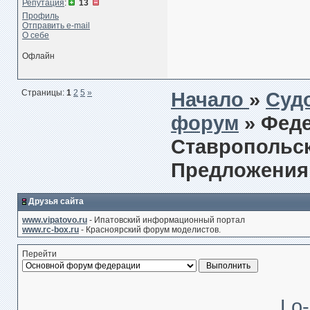
Репутация
:
13
Профиль
Отправить e-mail
О себе
Офлайн
Страницы:
1
2
5
»
Начало
»
Суд
форум
» Фед
Ставропольско
Предложения
Друзья сайта
www.vipatovo.ru
- Ипатовский информационный портал
www.rc-box.ru
- Красноярский форум моделистов.
Перейти
Lo-