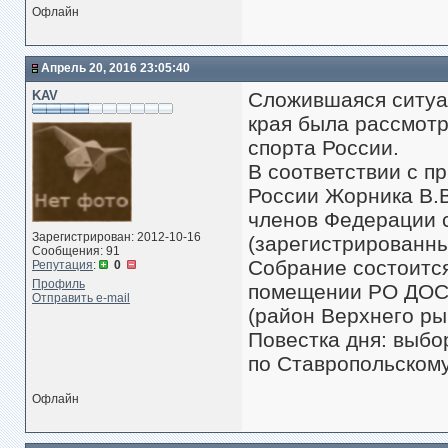
Офлайн
Апрель 20, 2016 23:05:40
KAV
Сложившаяся ситуа
края была рассмот
спорта России.
В соответствии с п
России Жорника В.
членов Федерации 
Зарегистрирован: 2012-10-16
(зарегистрированны
Сообщения: 91
Собрание состоится 
Репутация
:
0
Профиль
помещении РО ДОСА
Отправить e-mail
(район Верхнего ры
Повестка дня: выб
по Ставропольскому
Офлайн