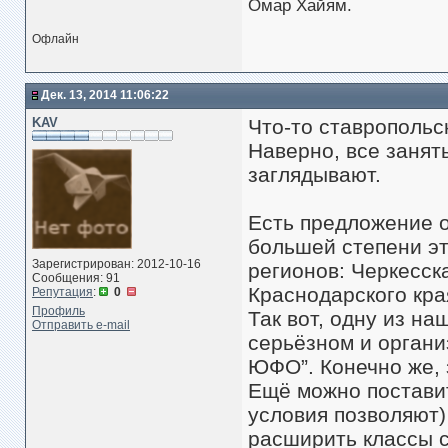
Омар Хайям.
Офлайн
Дек. 13, 2014 11:06:22
KAV
Что-то ставропольс
Наверно, все занят
заглядывают.
Есть предложение о
большей степени эт
Зарегистрирован: 2012-10-16
регионов: Черкесска
Сообщения: 91
Краснодарского кра
Репутация
:
0
Профиль
Так вот, одну из на
Отправить e-mail
серьёзном и орган
ЮФО”. Конечно же, 
Ещё можно поставит
условия позволяют)
расширить классы с