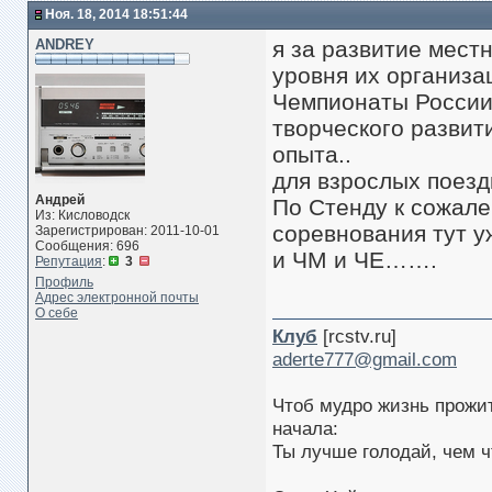
Ноя. 18, 2014 18:51:44
ANDREY
я за развитие мест
уровня их организ
Чемпионаты России
творческого развит
опыта..
для взрослых поезд
Андрей
По Стенду к сожале
Из: Кисловодск
соревнования тут 
Зарегистрирован: 2011-10-01
Сообщения: 696
и ЧМ и ЧЕ…….
Репутация
:
3
Профиль
Адрес электронной почты
О себе
Клуб
[rcstv.ru]
aderte777@gmail.com
Чтоб мудро жизнь прожит
начала:
Ты лучше голодай, чем ч