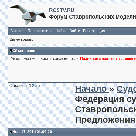
RCSTV.RU
Форум Ставропольских модели
Главная
Пользователи
Найти
Войти
Регистрация
Вы не вошли.
Объявления
Уважаемые моделисты, ознакомьтесь с
Правилами полетов в аэроклу
Страницы:
1
2
5
»
Начало
»
Суд
Федерация с
Ставропольско
Предложения
Ноя. 17, 2014 01:06:26