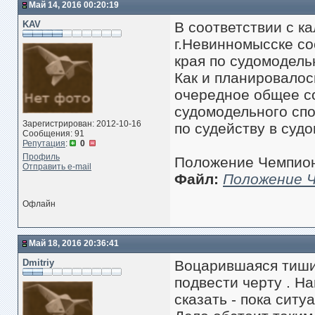
Май 14, 2016 00:20:19
KAV
В соответствии с к
г.Невинномысске с
края по судомодель
Как и планировалос
очередное общее с
судомодельного спо
Зарегистрирован: 2012-10-16
по судейству в суд
Сообщения: 91
Репутация
:
0
Профиль
Положение Чемпио
Отправить e-mail
Файл:
Положение Ч
Офлайн
Май 18, 2016 20:36:41
Dmitriy
Воцарившаяся тишина
подвести черту . На
сказать - пока ситу