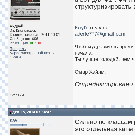
структуризировать 
Андрей
Клуб
[rcstv.ru]
Из: Кисловодск
aderte777@gmail.com
Зарегистрирован: 2011-10-01
Сообщения: 696
Репутация
:
3
Чтоб мудро жизнь прожит
Профиль
начала:
Адрес электронной почты
О себе
Ты лучше голодай, чем ч
Омар Хайям.
Отредактировано A
Офлайн
Дек. 15, 2014 03:34:47
KAV
Сильно по классам 
это отдельная катег