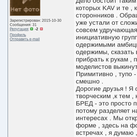
Дело обстоит таким
которых KAV и те , 
сторонников . Обра
Зарегистрирован: 2015-10-30
уже устали от слож
Сообщения: 31
совсем удручающая 
Репутация
:
-2
Профиль
инициативную групп
Отправить e-mail
одержимыми амбиция
одержимы, сказать в
прибрать к рукам , 
моделистов выкинут
Примитивно , тупо -
смешно .
Дорогие друзья ! Я
творческим ,к тем ,
БРЕД - это просто 
потому разделяет н
интересах . Мы отк
форме , здесь на ф
встречах , я думаю 