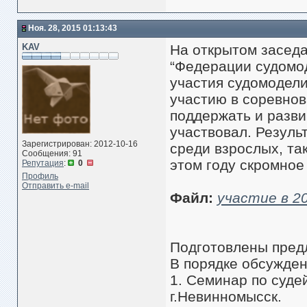
Ноя. 28, 2015 01:13:43
KAV
На открытом заседа
“Федерации судомод
участия судомодели
участию в соревнов
поддержать и разви
участвовал. Резуль
Зарегистрирован: 2012-10-16
среди взрослых, та
Сообщения: 91
этом году скромное
Репутация
:
0
Профиль
Отправить e-mail
Файл:
участие в 2
Подготовлены предл
В порядке обсужден
1. Семинар по суде
г.Невинномысск.