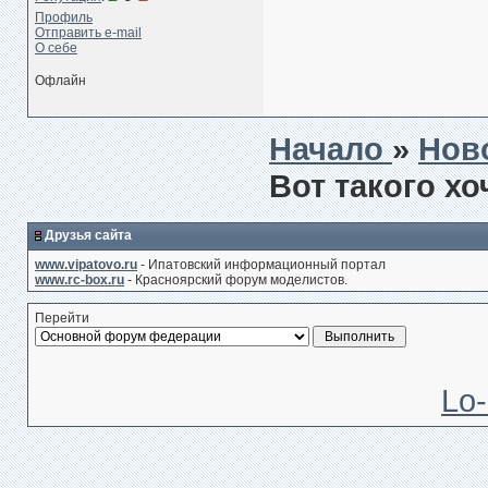
Профиль
Отправить e-mail
О себе
Офлайн
Начало
»
Нов
Вот такого хо
Друзья сайта
www.vipatovo.ru
- Ипатовский информационный портал
www.rc-box.ru
- Красноярский форум моделистов.
Перейти
Lo-