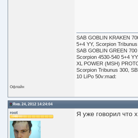
SAB GOBLIN KRAKEN 70
5+4 YY, Scorpion Tribun
SAB GOBLIN GREEN 700
Scorpion 4530-540 5+4 Y
XL POWER (MSH) PROTOS
Scorpion Tribunus 300, S
10 LiPo 50v:mad:
Офлайн
Янв. 24, 2012 14:24:04
root
Я уже говорил что 