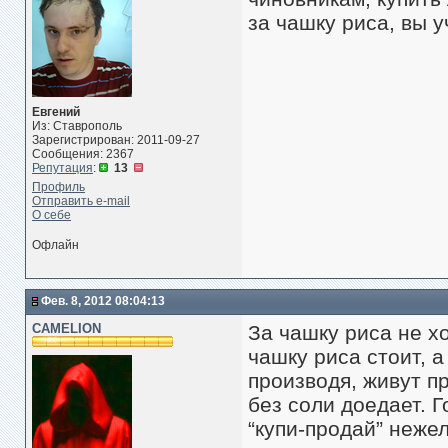
за чашку риса, вы у
Евгений
Из: Ставрополь
Зарегистрирован: 2011-09-27
Сообщения: 2367
Репутация
:
13
Профиль
Отправить e-mail
О себе
Офлайн
Фев. 8, 2012 08:04:13
CAMELION
За чашку риса не х
чашку риса стоит, 
производя, живут пр
без соли доедает. 
“купи-продай” неже