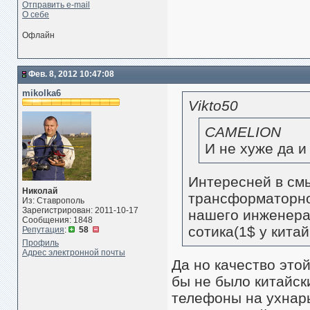
Отправить e-mail
О себе
Офлайн
Фев. 8, 2012 10:47:08
mikolka6
Vikto50
CAMELION
И не хуже да и
Интересней в см
Николай
трансформаторно
Из: Ставрополь
Зарегистрирован: 2011-10-17
нашего инженера 
Сообщения: 1848
сотика(1$ у кита
Репутация
:
58
Профиль
Адрес электронной почты
Да но качество этой
бы не было китайски
телефоны на ухнарь