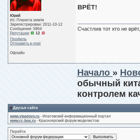
ВРЁТ!
Юрий
Из: Планета земля
Зарегистрирован: 2011-10-12
Счастлив тот кто не врё
Сообщения: 5864
Репутация
:
12
Профиль
Отправить e-mail
Офлайн
Начало
»
Нов
обычный кита
контролем ка
Друзья сайта
www.vipatovo.ru
- Ипатовский информационный портал
www.rc-box.ru
- Красноярский форум моделистов.
Перейти