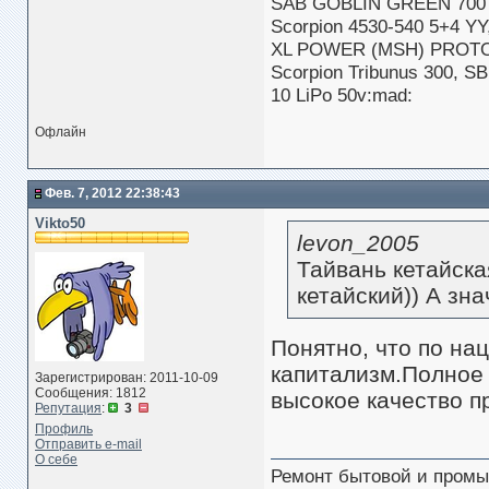
SAB GOBLIN GREEN 700
Scorpion 4530-540 5+4 Y
XL POWER (MSH) PROTOS
Scorpion Tribunus 300, S
10 LiPo 50v:mad:
Офлайн
Фев. 7, 2012 22:38:43
Vikto50
levon_2005
Тайвань кетайска
кетайский)) А зна
Понятно, что по нац
капитализм.Полное
Зарегистрирован: 2011-10-09
Сообщения: 1812
высокое качество п
Репутация
:
3
Профиль
Отправить e-mail
О себе
Ремонт бытовой и промы