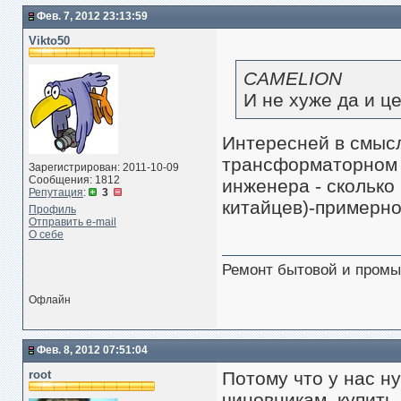
Фев. 7, 2012 23:13:59
Vikto50
CAMELION
И не хуже да и ц
Интересней в смыс
трансформаторном 
Зарегистрирован: 2011-10-09
Сообщения: 1812
инженера - сколько 
Репутация
:
3
китайцев)-примерно
Профиль
Отправить e-mail
О себе
Ремонт бытовой и промы
Офлайн
Фев. 8, 2012 07:51:04
root
Потому что у нас ну
чиновникам, купить