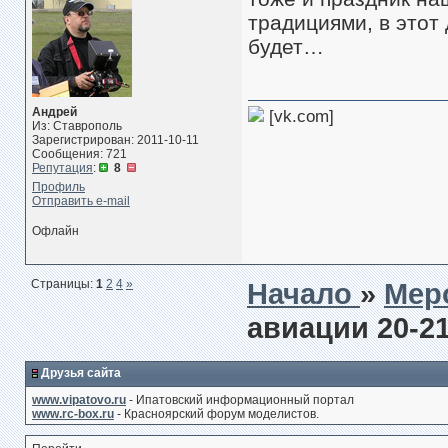
традициями, в этот
будет…
Андрей
[vk.com]
Из: Ставрополь
Зарегистрирован: 2011-10-11
Сообщения: 721
Репутация
:
8
Профиль
Отправить e-mail
Офлайн
Страницы:
1
2
4
»
Начало
»
Мер
авиации 20-21
Друзья сайта
www.vipatovo.ru
- Ипатовский информационный портал
www.rc-box.ru
- Красноярский форум моделистов.