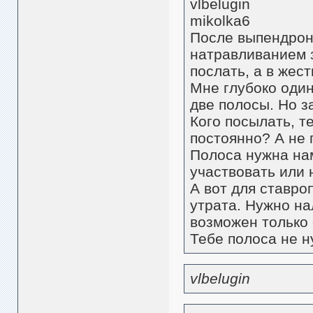
vlbelugin
mikolka6
После выпендрон
натравливанием з
послать, а в жес
Мне глубоко один
две полосы. Но з
Кого посылать, т
постоянно? А не 
Полоса нужна нам
участвовать или 
А вот для ставр
утрата. Нужно на
возможен только 
Тебе полоса не н
vlbelugin