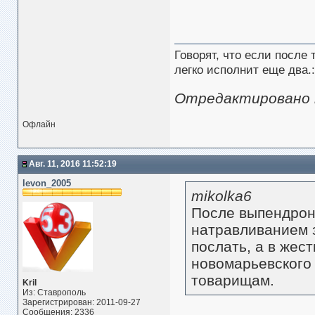
Говорят, что если после
легко исполнит еще два.:
Отредактировано mi
Офлайн
Авг. 11, 2016 11:52:19
levon_2005
mikolka6
После выпендрон
натравливанием з
послать, а в жес
новомарьевского 
товарищам.
Kril
Из: Ставрополь
Зарегистрирован: 2011-09-27
Сообщения: 2336