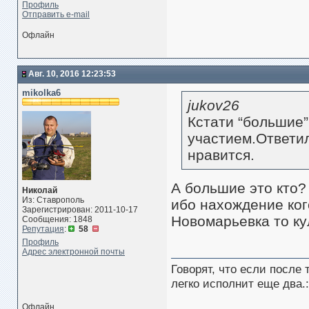
Профиль
Отправить e-mail
Офлайн
Авг. 10, 2016 12:23:53
mikolka6
jukov26
Кстати “большие
участием.Ответи
нравится.
А большие это кто? 
Николай
Из: Ставрополь
ибо нахождение ког
Зарегистрирован: 2011-10-17
Новомарьевка то ку
Сообщения: 1848
Репутация
:
58
Профиль
Адрес электронной почты
Говорят, что если после
легко исполнит еще два.:
Офлайн