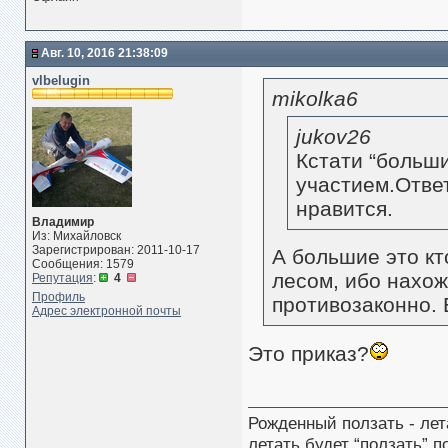
Авг. 10, 2016 21:38:09
vlbelugin
mikolka6
jukov26
Кстати “больш
участием.Отве
нравится.
Владимир
Из: Михайловск
Зарегистрирован: 2011-10-17
А большие это кт
Сообщения: 1579
лесом, ибо нахож
Репутация
:
4
Профиль
противозаконно. 
Адрес электронной почты
Это приказ?
Рожденный ползать - лет
летать будет “ползать” п