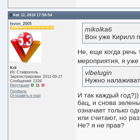
Авг. 11, 2016 17:56:54
levon_2005
mikolka6
Вон уже Кирилл п
Не, еще когда речь
мероприятия, я уж
Kril
vlbelugin
Из: Ставрополь
Зарегистрирован: 2011-09-27
Нужно налаживать
Сообщения: 2336
Репутация
:
11
Профиль
И так каждый год?)
Отправить e-mail
бац, и снова зелены
означает только одн
или считают, но раз
Не? я не прав?