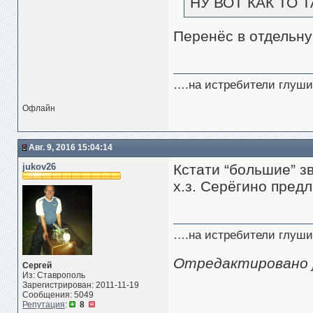
НУ ВОТ КАК ТО Т
Перенёс в отдельну
….на истребители глуши
Офлайн
Авг. 9, 2016 15:04:14
jukov26
Кстати “большие” з
х.з. Серёгино пред
….на истребители глуши
Отредактировано ju
Сергей
Из: Ставрополь
Зарегистрирован: 2011-11-19
Сообщения: 5049
Репутация
:
8