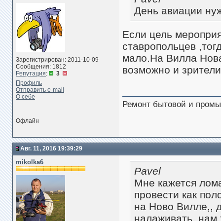
День авиации нуж
Если цель мероприя
ставропольцев ,тог
мало.На Вилла Нова
Зарегистрирован: 2011-10-09
Сообщения: 1812
возможно и зрители 
Репутация
:
3
Профиль
Отправить e-mail
О себе
Ремонт бытовой и промы
Офлайн
Авг. 11, 2016 19:39:29
mikolka6
Pavel
Мне кажется лом
провести как пол
на Ново Вилле,, 
налаживать, нам 