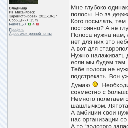
Мне глубоко одинак
Владимир
Из: Михайловск
полосы. Но за
держ
Зарегистрирован: 2011-10-17
Кого посылать, тем
Сообщения: 1579
Репутация
:
4
постоянно? А не гл
Профиль
Полоса нужна нам, 
Адрес электронной почты
нет для них это не
А вот для ставропо
Нужно налаживать д
если мы будем там.
Тебе полоса не нуж
подстрекать. Вон у
Думаю
Необходи
совместно с больш
Немного полетаем с
шашлычком. Ляпота
А амбиции свои нужн
нас организации со 
А то “золотого запа