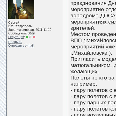
празднования Дн
мероприятие отд
аэродроме ДОСАА
мероприятиях сил
Сергей
Из: Ставрополь
зрителей.
Зарегистрирован: 2011-11-19
Местом проведен
Сообщения: 5049
Репутация
:
8
ВПП г.Михайловс
Профиль
мероприятий уже 
Отправить e-mail
г.Михайловске ).
Пригласить модел
матюгальником, и
желающих.
Полеты не кто за
например:
- пару полетов с
- пару полетов с
- пару парных по
- пару полетов ко
- пару воздушных