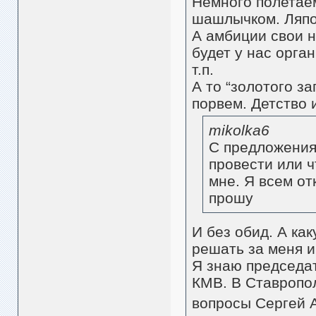
Немного полетаем
шашлычком. Ляпо
А амбиции свои н
будет у нас орга
т.п.
А то “золотого за
порвем. Детство 
mikolka6
С предложения
провести или ч
мне. Я всем от
прошу
И без обид. А ка
решать за меня и
Я знаю председат
КМВ. В Ставропо
вопросы Сергей 