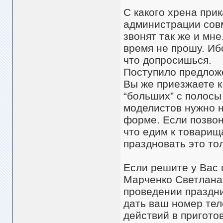
С какого хрена при
администрации совм
звонят так же и мн
время не прошу. Ибо
что допросишься.
Поступило предложе
Вы же приезжаете к
“больших” с полосы
моделистов нужно н
форме. Если позвон
что едим к товарищ
праздновать это тол
Если решите у Вас 
Марченко Светлана 
проведении праздни
дать ваш номер те
действий в пригото