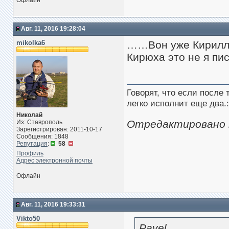
Офлайн
Авг. 11, 2016 19:28:04
mikolka6
……Вон уже Кирил
Кирюха это не я пис
Говорят, что если после
легко исполнит еще два.:
Николай
Отредактировано mi
Из: Ставрополь
Зарегистрирован: 2011-10-17
Сообщения: 1848
Репутация
:
58
Профиль
Адрес электронной почты
Офлайн
Авг. 11, 2016 19:33:31
Vikto50
Pavel