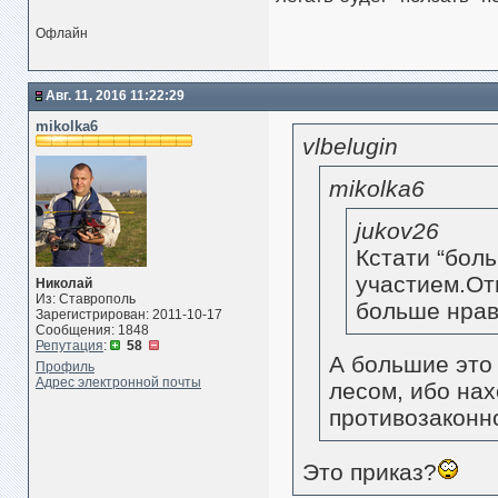
Офлайн
Авг. 11, 2016 11:22:29
mikolka6
vlbelugin
mikolka6
jukov26
Кстати “бол
участием.От
Николай
Из: Ставрополь
больше нрав
Зарегистрирован: 2011-10-17
Сообщения: 1848
Репутация
:
58
А большие это 
Профиль
Адрес электронной почты
лесом, ибо нах
противозаконно
Это приказ?