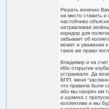
Решать конечно Вам
на место ставить и 
настойчиво объясни
натравливая зелёны
коридор для полето
забывает об коллега
может и уважение к
такое же право пог
Владимир и на счет
Ибо открытие клуба
устраивало. Да во
ВПП, меня “засланн
что правила были с
ибо мы нахрен им т
и шумиха с пропуск
коллективе и мы бу
с истерикой воспри