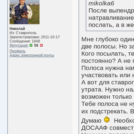
mikolka6
После выпендр
натравливание
послать, а в ж
Николай
Из: Ставрополь
Зарегистрирован: 2011-10-17
Мне глубоко один
Сообщения: 1848
две полосы. Но з
Репутация
:
58
Профиль
Кого посылать, т
Адрес электронной почты
постоянно? А не 
Полоса нужна нам
участвовать или 
А вот для ставр
утрата. Нужно на
возможен только 
Тебе полоса не н
их подстрекать. 
Думаю
Необхо
ДОСААФ совместн