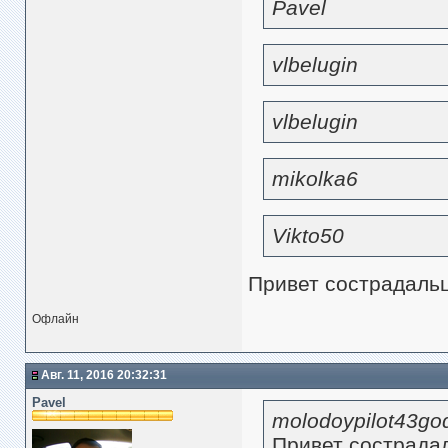
Pavel
vlbelugin
vlbelugin
mikolka6
Vikto50
Привет сострадальц
Офлайн
Авг. 11, 2016 20:32:31
Pavel
molodoypilot43go
Привет сострадал