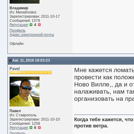
Владимир
Из: Михайловск
Зарегистрирован: 2011-10-17
Сообщения: 1579
Репутация
:
4
Профиль
Адрес электронной почты
Офлайн
Авг. 11, 2016 19:03:23
Pavel
Мне кажется ломать
провести как полож
Ново Вилле,, да и 
налаживать, нам та
организовать на пр
Павел
Из: Ставрополь
Когда тебе кажется, чт
Зарегистрирован: 2011-10-10
Сообщения: 1258
против ветра.
Репутация
:
8
Профиль