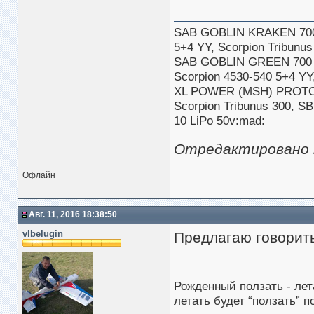
SAB GOBLIN KRAKEN 70
5+4 YY, Scorpion Tribun
SAB GOBLIN GREEN 700
Scorpion 4530-540 5+4 Y
XL POWER (MSH) PROTOS
Scorpion Tribunus 300, S
10 LiPo 50v:mad:
Отредактировано le
Офлайн
Авг. 11, 2016 18:38:50
vlbelugin
Предлагаю говорить
Рожденный ползать - лет
летать будет “ползать” п