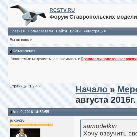
RCSTV.RU
Форум Ставропольских модели
Главная
Пользователи
Найти
Войти
Регистрация
Вы не вошли.
Объявления
Уважаемые моделисты, ознакомьтесь с
Правилами полетов в аэроклу
Страницы:
1
2
4
»
Начало
»
Мер
августа 2016г
Авг. 9, 2016 14:58:55
jukov26
samodelkin
Хочу озвучить с