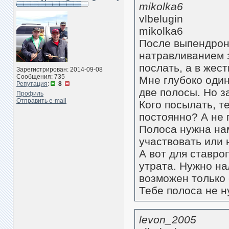
mikolka6
vlbelugin
mikolka6
После выпендрон
натравливанием з
послать, а в жес
Зарегистрирован: 2014-09-08
Сообщения: 735
Мне глубоко один
Репутация
:
8
две полосы. Но з
Профиль
Отправить e-mail
Кого посылать, т
постоянно? А не 
Полоса нужна нам
участвовать или 
А вот для ставр
утрата. Нужно на
возможен только 
Тебе полоса не н
levon_2005