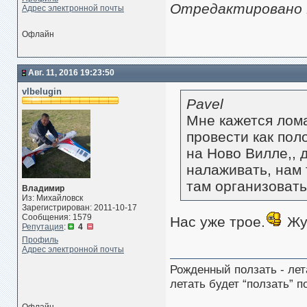
Отредактировано Pa
Адрес электронной почты
Офлайн
Авг. 11, 2016 19:23:50
vlbelugin
Pavel
Мне кажется лом
провести как пол
на Ново Вилле,, 
налаживать, нам 
там организовать
Владимир
Из: Михайловск
Зарегистрирован: 2011-10-17
Сообщения: 1579
Нас уже трое.
Жук
Репутация
:
4
Профиль
Адрес электронной почты
Рожденный ползать - лет
летать будет “ползать” п