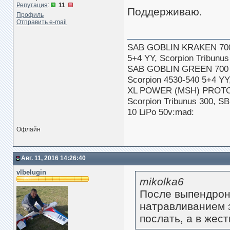
Репутация
:
11
Поддерживаю.
Профиль
Отправить e-mail
SAB GOBLIN KRAKEN 70
5+4 YY, Scorpion Tribun
SAB GOBLIN GREEN 700
Scorpion 4530-540 5+4 Y
XL POWER (MSH) PROTOS
Scorpion Tribunus 300, S
10 LiPo 50v:mad:
Офлайн
Авг. 11, 2016 14:26:40
vlbelugin
mikolka6
После выпендрон
натравливанием з
послать, а в жес