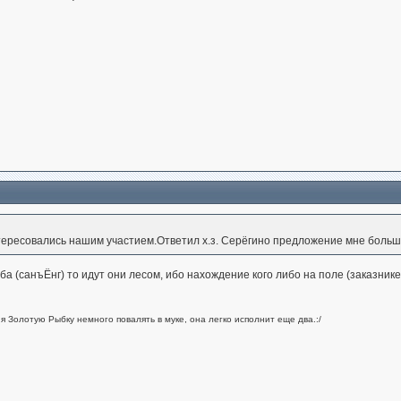
тересовались нашим участием.Ответил х.з. Серёгино предложение мне больш
ба (санъЁнг) то идут они лесом, ибо нахождение кого либо на поле (заказник
ия Золотую Рыбку немного повалять в муке, она легко исполнит еще два.:/