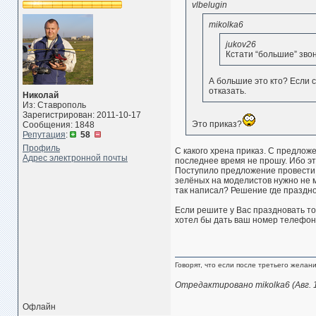
vlbelugin
mikolka6
jukov26
Кстати “большие” зво
А большие это кто? Если с
отказать.
Николай
Из: Ставрополь
Зарегистрирован: 2011-10-17
Это приказ?
Сообщения: 1848
Репутация
:
58
Профиль
С какого хрена приказ. С предлож
Адрес электронной почты
последнее время не прошу. Ибо это
Поступило предложение провести 
зелёных на моделистов нужно не м
так написал? Решение где празднов
Если решите у Вас праздновать то
хотел бы дать ваш номер телефона
Говорят, что если после третьего желан
Отредактировано mikolka6 (Авг. 1
Офлайн