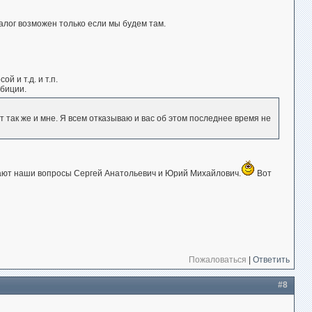
алог возможен только если мы будем там.
й и т.д. и т.п.
мбиции.
 так же и мне. Я всем отказываю и вас об этом последнее время не
шают наши вопросы Сергей Анатольевич и Юрий Михайлович.
Вот
Пожаловаться
|
Ответить
#8