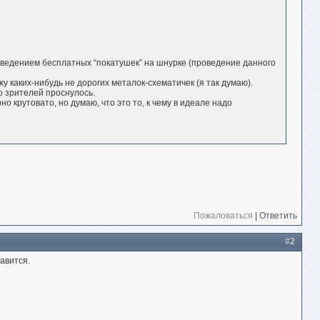
оведением бесплатных “покатушек” на шнурке (проведение данного
 каких-нибудь не дорогих металок-схематичек (я так думаю).
 зрителей проснулось.
о крутовато, но думаю, что это то, к чему в идеале надо
Пожаловаться
|
Ответить
#2
авится.