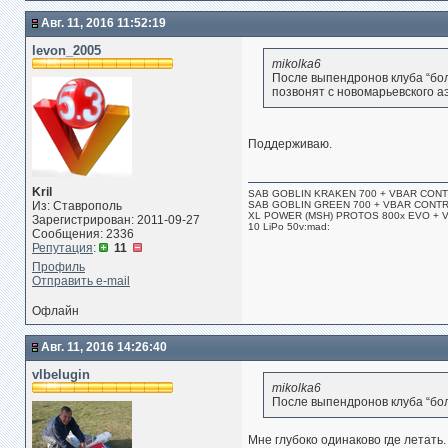
Авг. 11, 2016 11:52:19
levon_2005
mikolka6
После выпендронов клуба “бол
позвонят с новомарьевского аэ
Поддерживаю.
Kril
SAB GOBLIN KRAKEN 700 + VBAR CONTRO
Из: Ставрополь
SAB GOBLIN GREEN 700 + VBAR CONTROL
XL POWER (MSH) PROTOS 800x EVO + VBA
Зарегистрирован: 2011-09-27
10 LiPo 50v:mad:
Сообщения: 2336
Репутация
:
11
Профиль
Отправить e-mail
Офлайн
Авг. 11, 2016 14:26:40
vlbelugin
mikolka6
После выпендронов клуба “бол
Мне глубоко одинаково где летать