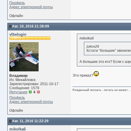
Профиль
Адрес электронной почты
Офлайн
Авг. 10, 2016 21:38:09
vlbelugin
mikolka6
jukov26
Кстати “большие” звонили
А большие это кто? Если с аэр
Это приказ?
Владимир
Из: Михайловск
Зарегистрирован: 2011-10-17
Сообщения: 1579
Рожденный ползать - летать не может… 
Репутация
:
4
Профиль
Адрес электронной почты
Офлайн
Авг. 11, 2016 11:22:29
mikolka6