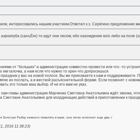
нили, интересовались нашим участием.Ответил х.з. Серёгино предложение м
 аэроклуба (санъЁнг) то идут они лесом, ибо нахождение кого либо на поле (
ениями от “больших” и администрации совместно провести или что -то устроит
 им галочка, а нам если что нужно то хрен что допросишься.
праздник у вас на новой полосе. Вы же приезжаете к нам и поддерживаете. 
ягко их послать, а в жесткой разъяснительной форме. Если позвонят с новома
ать это только ваш выбор. И не кто вам не указ.
 зам главы администрации Марченко Светлана Анатольевна ждёт звонка, чтоб
 Светлане Анатольевне для координации действий в приготовлении к праздн
ия Золотую Рыбку немного повалять в муке, она легко исполнит еще два.:/
1, 2016 11:38:23)