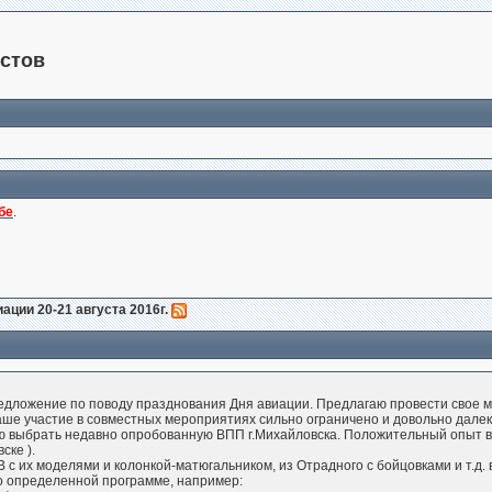
стов
бе
.
иации 20-21 августа 2016г.
редложение по поводу празднования Дня авиации. Предлагаю провести свое 
ше участие в совместных мероприятиях сильно ограничено и довольно далек
 выбрать недавно опробованную ВПП г.Михайловска. Положительный опыт в 
ске ).
 с их моделями и колонкой-матюгальником, из Отрадного с бойцовками и т.д.
по определенной программе, например: