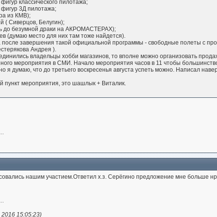
 фигур классического пилотажа;
 фигур 3Д пилотажа;
ра из КМВ);
й ( Сиверцов, Белугин);
оть до безумной драки на АКРОМАСТЕРАХ);
ев (думаю место для них там тоже найдется).
у а после завершения такой официальной программы - свободные полеты с пр
стерякова Андрея ).
динились владельцы хобби магазинов, то вполне можно организовать продажу
ного мероприятия в СМИ. Начало мероприятия часов в 11 чтобы большинство
о я думаю, что до третьего воскресенья августа успеть можно. Написал наверн
й пункт мероприятия, это шашлык + Виталик.
….
есовались нашим участием.Ответил х.з. Серёгино предложение мне больше нр
….
 2016 15:05:23)