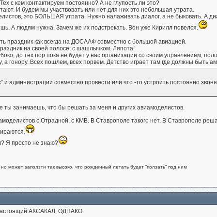
Тех с кем контактируем постоянно? А не глупость ли это?
етают. И будем мы участвовать или нет для них это небольшая утрата.
елистов, это БОЛЬШАЯ утрата. Нужно налаживать диалог, а не быковать. А ди
ешь. А людям нужна. Зачем же их подстрекать. Вон уже Кирилл повелся.
ь праздник как всегда на ДОСААФ совместно с большой авиацией.
раздник на своей полосе, с шашлычком. Ляпота!
око, до тех пор пока не будет у нас организации со своим управлением, полосо
ру, а гонору. Всех пошлем, всех порвем. Детство играет там где должны быть а
 и администрации совместно провести или что -то устроить постоянно звонят
де ты занимаешь, что бы решать за меня и других авиамоделистов.
амоделистов с Отрадной, с КМВ. В Ставрополе такого нет. В Ставрополе ре
бираются.
л? Я просто не знаю?
но может заползти так высоко, что рожденный летать будет “ползать” под ним
Настоящий АКСАКАЛ, ОДНАКО.