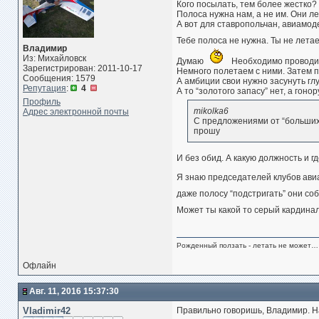
Кого посылать, тем более жестко? 
Полоса нужна нам, а не им. Они л
А вот для ставропольчан, авиамод
Тебе полоса не нужна. Ты не лета
Владимир
Из: Михайловск
Думаю
Необходимо проводит
Зарегистрирован: 2011-10-17
Немного полетаем с ними. Затем п
Сообщения: 1579
А амбиции свои нужно засунуть глуб
Репутация
:
4
А то “золотого запасу” нет, а гоно
Профиль
mikolka6
Адрес электронной почты
С предложениями от “больших”
прошу
И без обид. А какую должность и г
Я знаю председателей клубов ави
даже полосу “подстригать” они со
Может ты какой то серый кардина
Рожденный ползать - летать не может… 
Офлайн
Авг. 11, 2016 15:37:30
Vladimir42
Правильно говоришь, Владимир. 