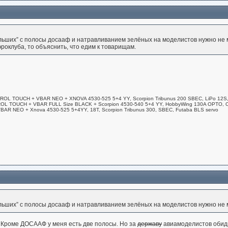
ьших” с полосы досааф и натравливанием зелёных на моделистов нужно не м
роклуба, то объяснить, что едим к товарищам.
L TOUCH + VBAR NEO + XNOVA 4530-525 5+4 YY, Scorpion Tribunus 200 SBEC, LiPo 12
 TOUCH + VBAR FULL Size BLACK + Scorpion 4530-540 5+4 YY, HobbyWing 130A OPTO, OU
R NEO + Xnova 4530-525 5+4YY, 18T, Scorpion Tribunus 300, SBEC, Futaba BLS servo
ьших” с полосы досааф и натравливанием зелёных на моделистов нужно не м
. Кроме ДОСААФ у меня есть две полосы. Но за
державу
авиамоделистов обид