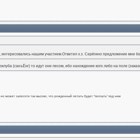
, интересовались нашим участием.Ответил х.з. Серёгино предложение мне б
оклуба (санъЁнг) то идут они лесом, ибо нахождение кого либо на поле (зака
но может заползти так высоко, что рожденный летать будет “ползать” под ним