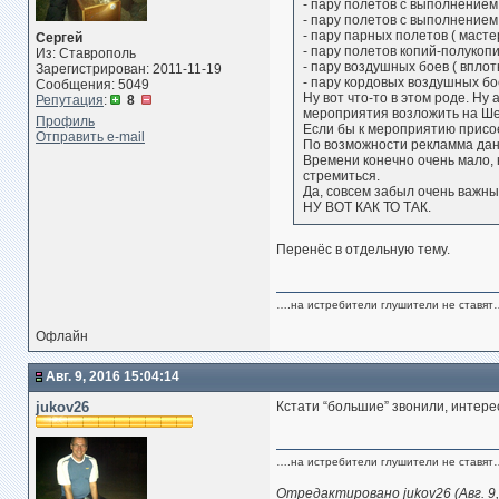
- пару полетов с выполнением
- пару полетов с выполнением
- пару парных полетов ( масте
Сергей
- пару полетов копий-полукопи
Из: Ставрополь
- пару воздушных боев ( впл
Зарегистрирован: 2011-11-19
- пару кордовых воздушных бо
Сообщения: 5049
Ну вот что-то в этом роде. Н
Репутация
:
8
мероприятия возложить на Ше
Профиль
Если бы к мероприятию присое
Отправить e-mail
По возможности рекламма дан
Времени конечно очень мало, н
стремиться.
Да, совсем забыл очень важны
НУ ВОТ КАК ТО ТАК.
Перенёс в отдельную тему.
….на истребители глушители не ставят
Офлайн
Авг. 9, 2016 15:04:14
jukov26
Кстати “большие” звонили, интер
….на истребители глушители не ставят
Отредактировано jukov26 (Авг. 9,