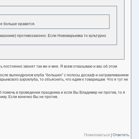
не больше нравится.
заказнике) противозаконно. Если Новомарьевка то культурно
ь постоянно звонят так же и мне. Я всем отказываю и вас об этом
После выпендронов клуба “больших” с полосы досааф и натравливанием
рьевского аэроклуба, то объяснить, что едим к товарищам. Что я тут не
 помочь в проведении праздника и если Вы Владимир не против, то я
ику. Если конечно Вы не против.
Пожаловаться
|
Ответить