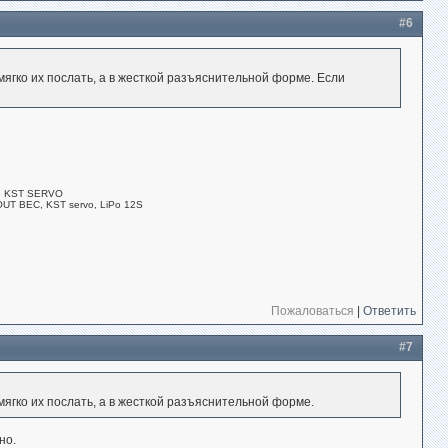
#6
ягко их послать, а в жесткой разъяснительной форме. Если
S, KST SERVO
T BEC, KST servo, LiPo 12S
Пожаловаться
|
Ответить
#7
ягко их послать, а в жесткой разъяснительной форме.
но.