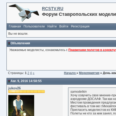
RCSTV.RU
Форум Ставропольских модели
Главная
Пользователи
Найти
Войти
Регистрация
Вы не вошли.
Объявления
Уважаемые моделисты, ознакомьтесь с
Правилами полетов в аэроклу
Страницы:
1
2
4
»
Начало
»
Мероприятия
» День ав
Авг. 9, 2016 14:58:55
jukov26
samodelkin
Хочу озвучить свое мнение-п
аэродроме ДОСААФ. Так как на
Местом проведения предлагаю
фестиваль в том-же г.Михайлов
Пригласить моделистов из КМВ
Полеты не кто за кем занял, 