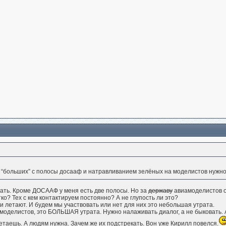
“больших” с полосы досааф и натравливанием зелёных на моделистов нужно 
тать. Кроме ДОСААФ у меня есть две полосы. Но за
державу
авиамоделистов 
ко? Тех с кем контактируем постоянно? А не глупость ли это?
ни летают. И будем мы участвовать или нет для них это небольшая утрата.
амоделистов, это БОЛЬШАЯ утрата. Нужно налаживать диалог, а не быковать. 
летаешь. А людям нужна. Зачем же их подстрекать. Вон уже Кирилл повелся.