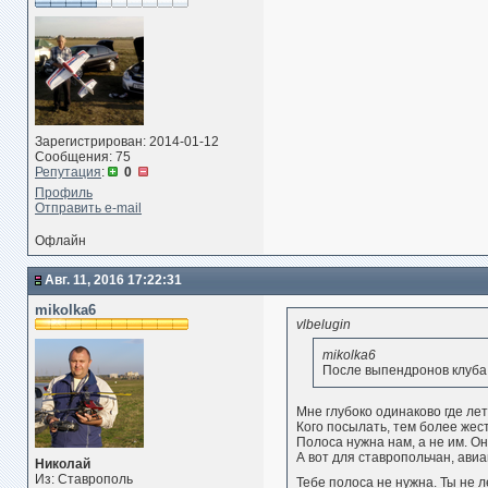
Зарегистрирован: 2014-01-12
Сообщения: 75
Репутация
:
0
Профиль
Отправить e-mail
Офлайн
Авг. 11, 2016 17:22:31
mikolka6
vlbelugin
mikolka6
После выпендронов клуба 
Мне глубоко одинаково где ле
Кого посылать, тем более жест
Полоса нужна нам, а не им. О
А вот для ставропольчан, ави
Николай
Из: Ставрополь
Тебе полоса не нужна. Ты не 