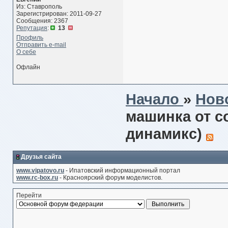
Из: Ставрополь
Зарегистрирован: 2011-09-27
Сообщения: 2367
Репутация
:
13
Профиль
Отправить e-mail
О себе
Офлайн
Начало
»
Нов
машинка от с
динамикс)
Друзья сайта
www.vipatovo.ru
- Ипатовский информационный портал
www.rc-box.ru
- Красноярский форум моделистов.
Перейти