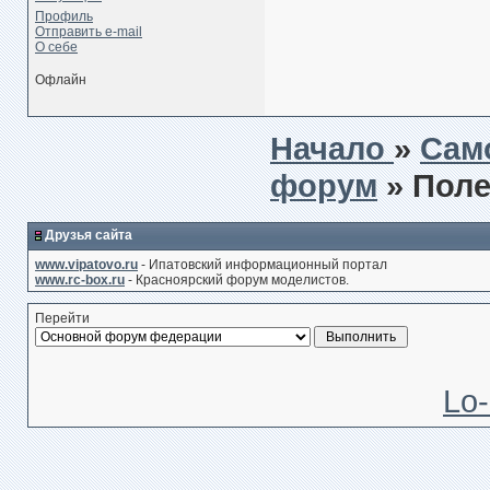
Профиль
Отправить e-mail
О себе
Офлайн
Начало
»
Сам
форум
» Пол
Друзья сайта
www.vipatovo.ru
- Ипатовский информационный портал
www.rc-box.ru
- Красноярский форум моделистов.
Перейти
Lo-