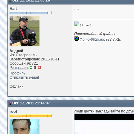
Окт. 12, 2011 21:06:29
Rait
….
[vk.com]
Прикреплённый файлы:
Фото-0029.jpg
(83.8 KБ)
Андрей
Из: Ставрополь
Зарегистрирован: 2011-10-11
Сообщения: 721
Репутация
:
8
Профиль
Отправить e-mail
Офлайн
Окт. 12, 2011 21:14:07
root
люди фотки выкладывайте по друго