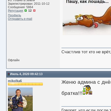
Из: Планета земля
Зарегистрирован: 2011-10-12
Сообщения: 5864
Репутация
:
12
Профиль
Отправить e-mail
Счастлив тот кто не врё
Офлайн
Июль 4, 2020 09:42:13
mikolka6
Женю админа с днём
братка!!!
Говорят, что если после