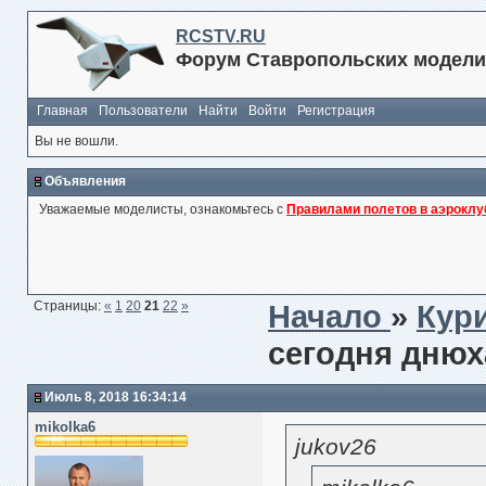
RCSTV.RU
Форум Ставропольских модели
Главная
Пользователи
Найти
Войти
Регистрация
Вы не вошли.
Объявления
Уважаемые моделисты, ознакомьтесь с
Правилами полетов в аэроклу
Страницы:
«
1
20
21
22
»
Начало
»
Кур
сегодня днюх
Июль 8, 2018 16:34:14
mikolka6
jukov26