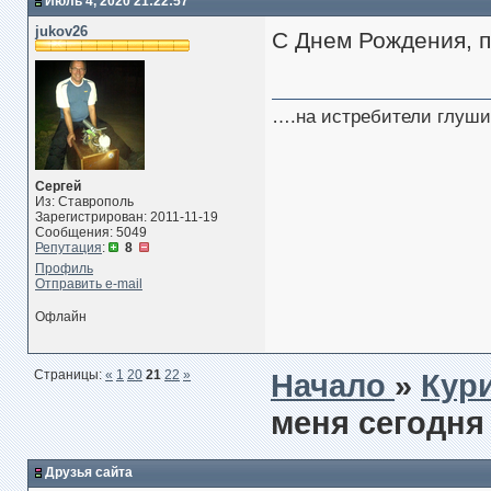
Июль 4, 2020 21:22:57
jukov26
С Днем Рождения, п
….на истребители глуши
Сергей
Из: Ставрополь
Зарегистрирован: 2011-11-19
Сообщения: 5049
Репутация
:
8
Профиль
Отправить e-mail
Офлайн
Страницы:
«
1
20
21
22
»
Начало
»
Кур
меня сегодня
Друзья сайта