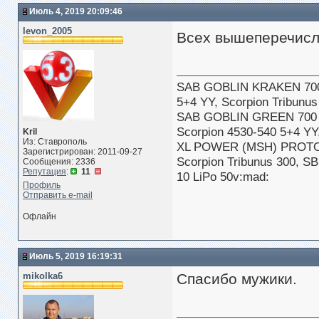
Июль 4, 2019 20:09:46
levon_2005
Всех вышеперечисл
SAB GOBLIN KRAKEN 70
5+4 YY, Scorpion Tribun
SAB GOBLIN GREEN 700
Scorpion 4530-540 5+4 Y
Kril
Из: Ставрополь
XL POWER (MSH) PROTOS
Зарегистрирован: 2011-09-27
Scorpion Tribunus 300, S
Сообщения: 2336
Репутация
:
11
10 LiPo 50v:mad:
Профиль
Отправить e-mail
Офлайн
Июль 5, 2019 16:19:31
mikolka6
Спасибо мужики.