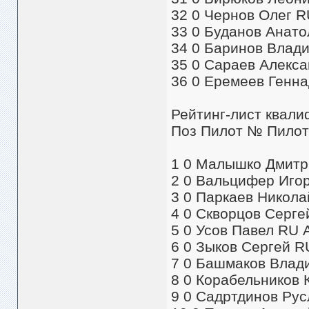
32 0 Чернов Олег R
33 0 Буданов Анатол
34 0 Баринов Владис
35 0 Сараев Алексан
36 0 Еремеев Геннад
Рейтинг-лист квалиф
Поз Пилот № Пилот 
1 0 Малышко Дмитри
2 0 Вальцифер Игорь
3 0 Паркаев Николай
4 0 Скворцов Сергей
5 0 Усов Павел RU А
6 0 Зыков Сергей RU
7 0 Башмаков Влади
8 0 Корабельников К
9 0 Садртдинов Рус