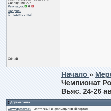
Сообщения: 275
Репутация
:
0
Профиль
Отправить e-mail
Офлайн
Начало
»
Мер
Чемпионат Ро
Вьяс. 24-26 а
Друзья сайта
www.vipatovo.ru
- Ипатовский информационный портал