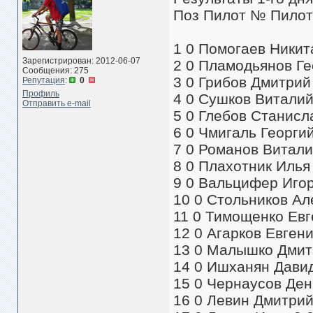
Поз Пилот № Пилот
1 0 Помогаев Никита
Зарегистрирован: 2012-06-07
2 0 Пламодьянов Ге
Сообщения: 275
3 0 Грибов Дмитрий 
Репутация
:
0
Профиль
4 0 Сушков Виталий
Отправить e-mail
5 0 Глебов Станисла
6 0 Чмигаль Георги
7 0 Романов Витали
8 0 Плахотник Илья 
9 0 Вальцифер Игор
10 0 Стольников Ал
11 0 Тимощенко Евг
12 0 Агарков Евген
13 0 Малышко Дмитр
14 0 Ишханян Давид
15 0 Чернаусов Ден
16 0 Левин Дмитрий