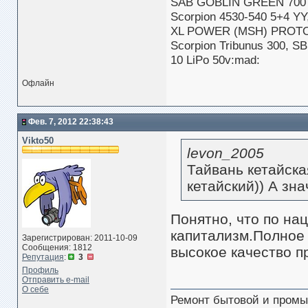
SAB GOBLIN GREEN 700
Scorpion 4530-540 5+4 Y
XL POWER (MSH) PROTOS
Scorpion Tribunus 300, S
10 LiPo 50v:mad:
Офлайн
Фев. 7, 2012 22:38:43
Vikto50
levon_2005
Тайвань кетайска
кетайский)) А зна
Понятно, что по нац
капитализм.Полное
Зарегистрирован: 2011-10-09
Сообщения: 1812
высокое качество п
Репутация
:
3
Профиль
Отправить e-mail
О себе
Ремонт бытовой и промы