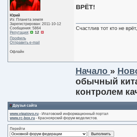
ВРЁТ!
Юрий
Из: Планета земля
Зарегистрирован: 2011-10-12
Счастлив тот кто не врё
Сообщения: 5864
Репутация
:
12
Профиль
Отправить e-mail
Офлайн
Начало
»
Нов
обычный кита
контролем ка
Друзья сайта
www.vipatovo.ru
- Ипатовский информационный портал
www.rc-box.ru
- Красноярский форум моделистов.
Перейти