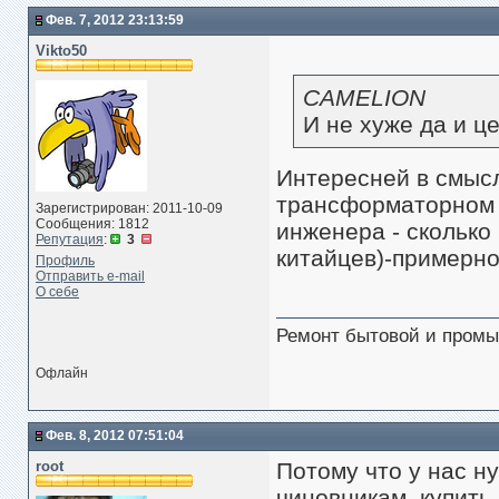
Фев. 7, 2012 23:13:59
Vikto50
CAMELION
И не хуже да и ц
Интересней в смыс
трансформаторном 
Зарегистрирован: 2011-10-09
Сообщения: 1812
инженера - сколько 
Репутация
:
3
китайцев)-примерно
Профиль
Отправить e-mail
О себе
Ремонт бытовой и промы
Офлайн
Фев. 8, 2012 07:51:04
root
Потому что у нас ну
чиновникам, купить