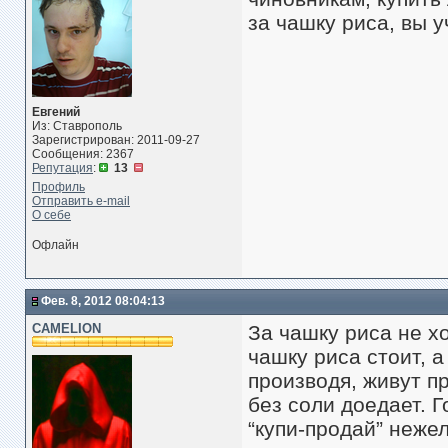
за чашку риса, вы у
Евгений
Из: Ставрополь
Зарегистрирован: 2011-09-27
Сообщения: 2367
Репутация
:
13
Профиль
Отправить e-mail
О себе
Офлайн
Фев. 8, 2012 08:04:13
CAMELION
За чашку риса не х
чашку риса стоит, 
производя, живут пр
без соли доедает. 
“купи-продай” неже