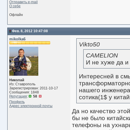
Отправить e-mail
О себе
Офлайн
Фев. 8, 2012 10:47:08
mikolka6
Vikto50
CAMELION
И не хуже да и
Интересней в см
Николай
трансформаторно
Из: Ставрополь
Зарегистрирован: 2011-10-17
нашего инженера 
Сообщения: 1848
сотика(1$ у кита
Репутация
:
58
Профиль
Адрес электронной почты
Да но качество этой
бы не было китайски
телефоны на ухнарь