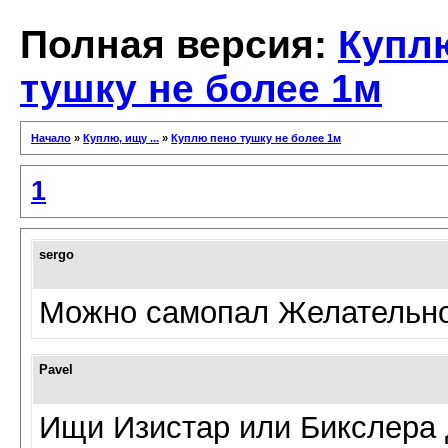
Полная версия:
Купл
тушку не более 1м
Начало
»
Куплю, ищу ...
»
Куплю пено тушку не более 1м
1
sergo
Можно самопал Желательно
Pavel
Ищи Изистар или Бикслера д