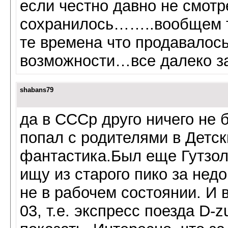
если честно давно не смотр
сохранилось……..вообщем т
те времена что продавало
возможности…все далеко з
shabans79
да в СССр друго ничего не б
попал с родителями в Детск
фантастика.Был еще Гутзолд
ищу из старого пико за нед
не в рабочем состоянии. И 
03, т.е. экспресс поезда D-