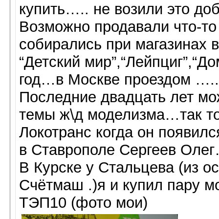
купить….. не возили это доб
Возможно продавали что-то
собирались при магазинах 
“Детский мир”,“Лейпциг”,“До
год…в Москве проездом …..
Последние двадцать лет мо
темы ж\д моделизма…так т
Локотранс когда он появился
в Ставрополе Сергеев Оле
В Курске у Стальцева (из о
Счётмаш .)я и купил пару м
ТЭП10 (фото мои)