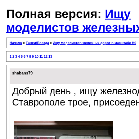
Полная версия:
Ищу
моделистов железных
Начало
»
Танки/Поезда
»
Ищу моделистов железных дорог в масштабе Н0
1
2
3
4
5
6
7
8
9
10
11
12
13
shabans79
Добрый день , ищу железно
Ставрополе трое, присоеде