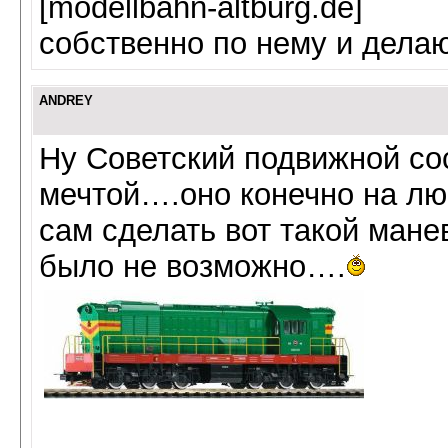
[modellbahn-altburg.de]
собственно по нему и делаю
ANDREY
Ну Советский подвижной сос
мечтой….оно конечно на лю
сам сделать вот такой ман
было не возможно….