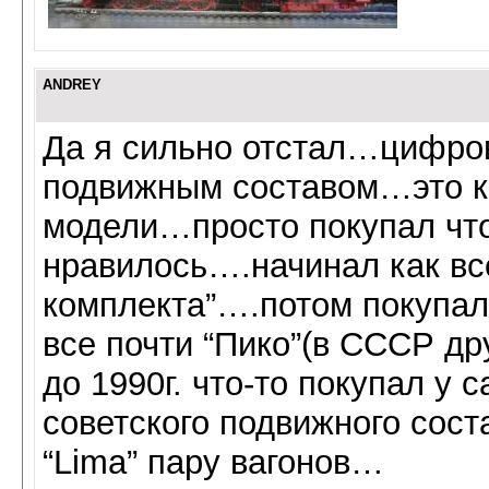
ANDREY
Да я сильно отстал…цифро
подвижным составом…это к
модели…просто покупал чт
нравилось….начинал как все
комплекта”….потом покупал
все почти “Пико”(в СССР дру
до 1990г. что-то покупал у
советского подвижного сос
“Lima” пару вагонов…