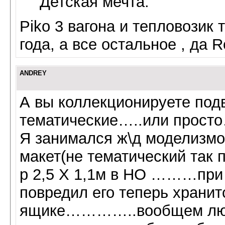
Детская мечта.
Piko 3 вагона и тепловозик 
года, а все остальное , да Ro
ANDREY
А вы коллекционируете под
тематические…..или прост
Я занимался ж\д моделизмо
макет(не тематический так 
р 2,5 Х 1,1м в НО ………при п
повредил его теперь храни
ящике…………..вообщем любо