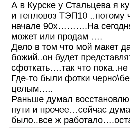
А в Курске у Стальцева я к
и тепловоз ТЭП10 ..потому 
начале 90х……….На сегодня
может или продам ….
Дело в том что мой макет д
божий..он будет представл
сфоткать….так что пока..не
Где-то были фотки черно\б
целым…..
Раньше думал восстановлю
пути и прочее…сейчас думаю
было..все ж работало….ос